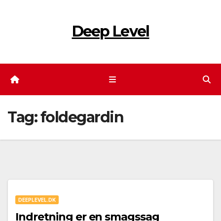
Skip
to
Deep Level
content
Tag:
foldegardin
DEEPLEVEL.DK
Indretning er en smagssag