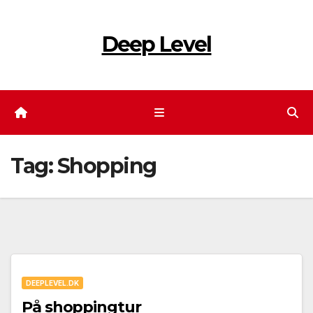
Skip
to
Deep Level
content
Tag:
Shopping
DEEPLEVEL.DK
På shoppingtur