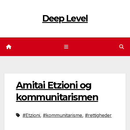
Skip
to
Deep Level
content
Amitai Etzioni og
kommunitarismen
#Etzioni
,
#kommunitarisme
,
#rettigheder