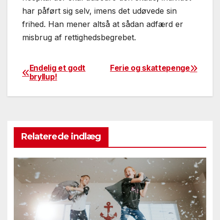
har påført sig selv, imens det udøvede sin
frihed. Han mener altså at sådan adfærd er
misbrug af rettighedsbegrebet.
Endelig et godt
Ferie og skattepenge
Post
bryllup!
navigation
Relaterede indlæg