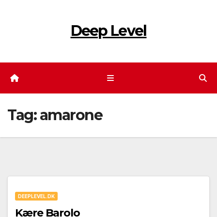
Skip
to
Deep Level
content
Tag:
amarone
DEEPLEVEL.DK
Kære Barolo