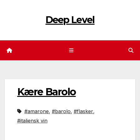
Skip
to
Deep Level
content
Kære Barolo
#amarone
,
#barolo
,
#flasker
,
#italiensk vin