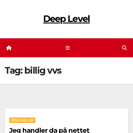
Skip
to
Deep Level
content
Tag:
billig vvs
DEEPLEVEL.DK
Jeg handler da på nettet