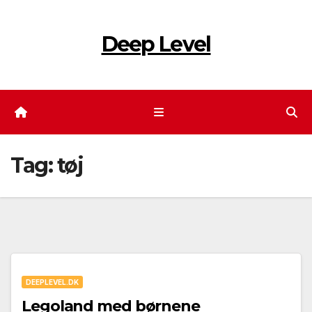
Skip
to
Deep Level
content
Tag:
tøj
DEEPLEVEL.DK
Legoland med børnene